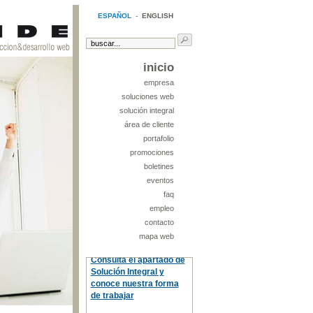
ESPAÑOL
-
ENGLISH
inicio
empresa
soluciones web
solución integral
área de cliente
portafolio
promociones
boletines
eventos
faq
empleo
contacto
mapa web
Consulta el apartado de
Solución Integral y
conoce nuestra forma
de trabajar