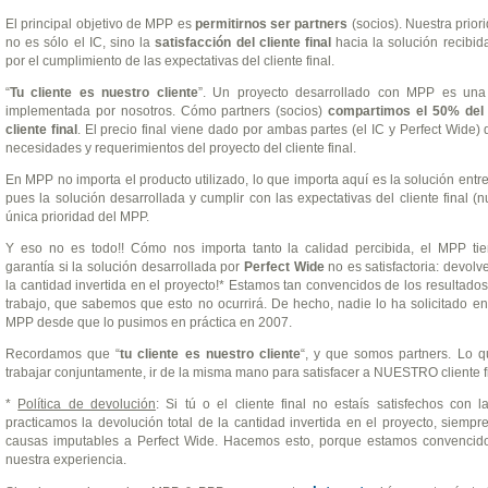
El principal objetivo de MPP es
permitirnos ser partners
(socios). Nuestra prio
no es sólo el IC, sino la
satisfacción del cliente final
hacia la solución recibi
por el cumplimiento de las expectativas del cliente final.
“
Tu cliente es nuestro cliente
”. Un proyecto desarrollado con MPP es una
implementada por nosotros. Cómo partners (socios)
compartimos el 50% del 
cliente final
. El precio final viene dado por ambas partes (el IC y Perfect Wide
necesidades y requerimientos del proyecto del cliente final.
En MPP no importa el producto utilizado, lo que importa aquí es la solución entreg
pues la solución desarrollada y cumplir con las expectativas del cliente final (nu
única prioridad del MPP.
Y eso no es todo!! Cómo nos importa tanto la calidad percibida, el MPP tie
garantía si la solución desarrollada por
Perfect Wide
no es satisfactoria: devolv
la cantidad invertida en el proyecto!* Estamos tan convencidos de los resultado
trabajo, que sabemos que esto no ocurrirá. De hecho, nadie lo ha solicitado en 
MPP desde que lo pusimos en práctica en 2007.
Recordamos que “
tu cliente es nuestro cliente
“, y que somos partners. Lo 
trabajar conjuntamente, ir de la misma mano para satisfacer a NUESTRO cliente fi
*
Política de devolución
: Si tú o el cliente final no estaís satisfechos con l
practicamos la devolución total de la cantidad invertida en el proyecto, siemp
causas imputables a Perfect Wide. Hacemos esto, porque estamos convencido
nuestra experiencia.